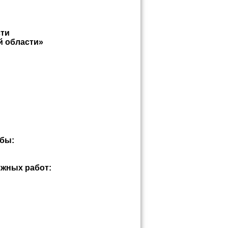
сти
й области»
жбы:
ожных работ: