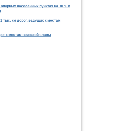
 опорных населённых пунктах на 30 % к
и
1 тыс. км дорог, ведущих к местам
орог к местам воинской славы