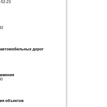
-52-23
32
и автомобильных дорог
вижения
80
ния объектов