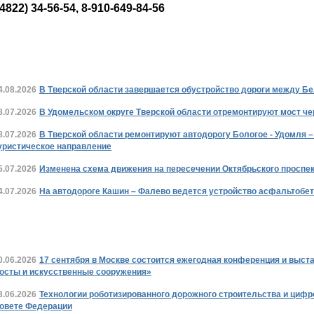
(4822) 34-56-54, 8-910-649-84-56
Новости дорожной отрасли Тверской област
4.08.2026
В Тверской области завершается обустройство дороги между Б
8.07.2026
В Удомельском округе Тверской области отремонтируют мост че
8.07.2026
В Тверской области ремонтируют автодорогу Бологое - Удомля 
уристическое направление
5.07.2026
Изменена схема движения на пересечении Октябрьского проспек
4.07.2026
На автодороге Кашин – Фалево ведется устройство асфальтобе
В стране и в мире
0.06.2026
17 сентября в Москве состоится ежегодная конференция и выст
осты и искусственные сооружения»
3.06.2026
Технологии роботизированного дорожного строительства и циф
овете Федерации