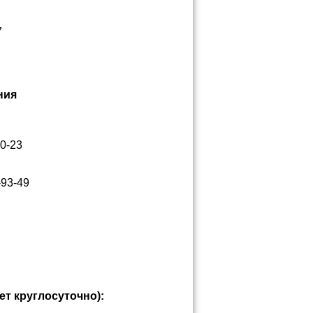
7
ния
00-23
93-49
т круглосуточно):