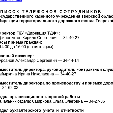
 П И С О К Т Е Л Е Ф О Н О В С О Т Р У Д Н И К О В
осударственного казенного учреждения Тверской обла
Дирекция территориального дорожного фонда Тверско
иректор ГКУ «Дирекция ТДФ»:
финогентов Кирилл Сергеевич — 34-40-27
асы приема граждан:
 14:00 до 16:00 (по пятницам)
лавный инженер:
урсанов Александр Сергеевич — 34-44-14
аместитель директора, руководитель контрактной слу
абыркина Ирина Николаевна — 34-40-27
аместитель директора по производству и приемке дор
 34-62-03
тдел организационно-кадровой работы
ачальник отдела: Смирнова Ольга Олеговна — 34-27-36
тдел бухгалтерского учета и отчетности