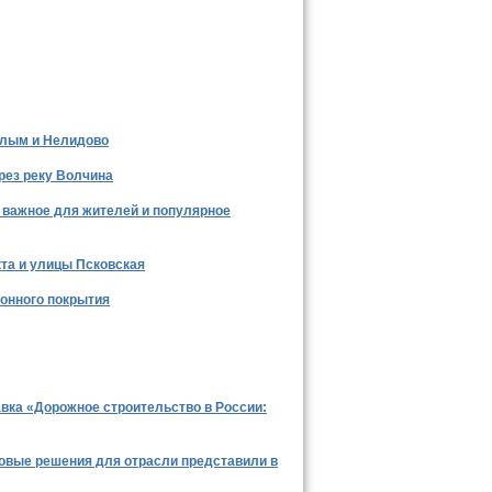
и
Все новости >
елым и Нелидово
рез реку Волчина
– важное для жителей и популярное
та и улицы Псковская
тонного покрытия
Все новости >
авка «Дорожное строительство в России:
ровые решения для отрасли представили в