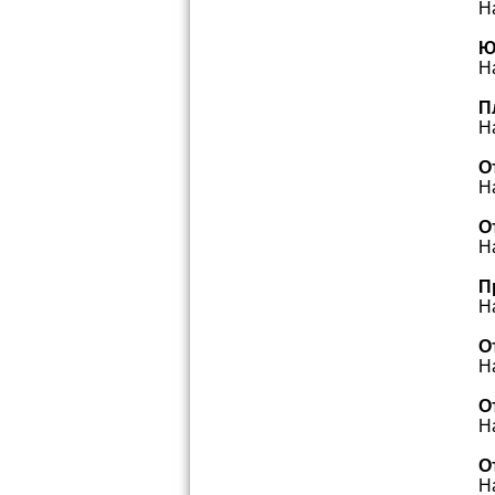
Н
Ю
Н
П
Н
О
Н
О
Н
П
Н
О
Н
О
Н
О
Н