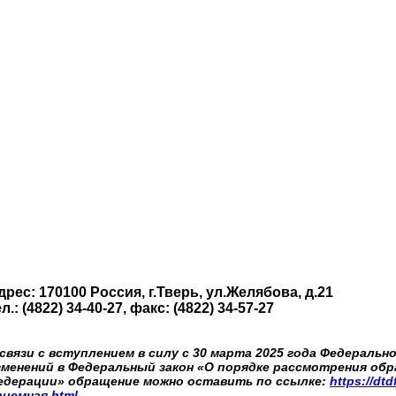
ей
Для пользователей дорог
Специальная информация
Контакты
дрес: 170100 Россия, г.Тверь, ул.Желябова, д.21
л.: (4822) 34-40-27, факс: (4822) 34-57-27
 связи с вступлением в силу с 30 марта 2025 года Федеральн
зменений в Федеральный закон «О порядке рассмотрения об
едерации» о
бращение можно оставить по ссылке:
https://dt
риемная.html