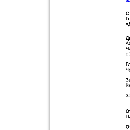
С
Г
«
Д
А
Ч
с
Г
Ч
З
К
З
—
О
Н
О