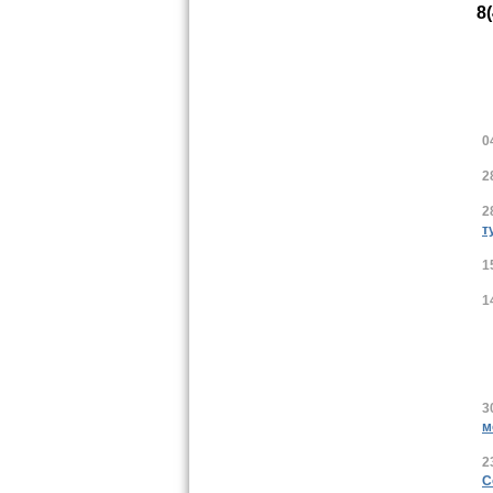
8
0
2
2
т
1
1
3
м
2
С