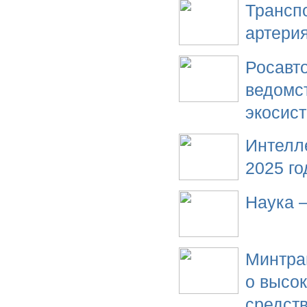
Трансп
артери
Росавт
ведомс
экосис
Интелл
2025 го
Наука –
Минтра
о высо
средст