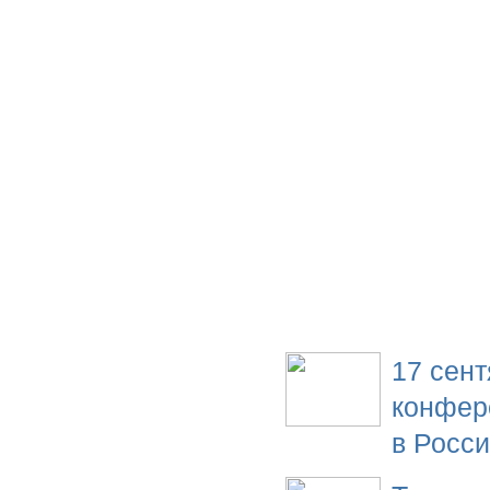
ГКУ «Дирекция ТДФ»
Служба новостей
Для пользователей до
В стране и в мире
17 сент
конфер
в Росс