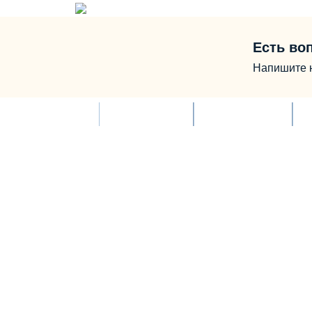
Есть во
Напишите 
Дорожный фонд
Служба новостей
Д
© Все 