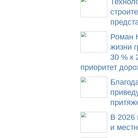
Технол
строит
предст
Роман 
жизни 
30 % к 
приоритет доро
Благода
приведу
притяж
В 2026 
и местн