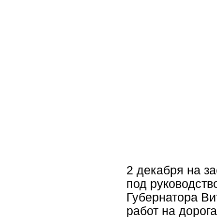
ГКУ «Дирекция ТДФ»
Служба новостей
Для пользователей до
Временно исполняющий об
планируется отремонтиров
2 декабря на з
под руководств
Губернатора Ви
работ на дорог