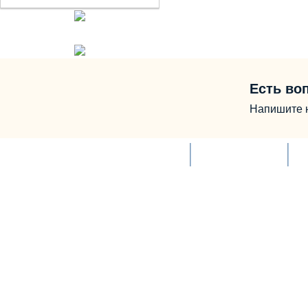
Есть во
Напишите 
Дорожный фонд
Служба новостей
Д
© Все 