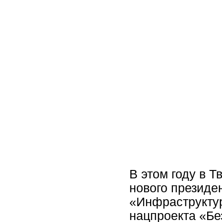
ГКУ «Дирекция ТДФ»
Служба новостей
Для пользователей до
В Верхневолжье по нацпр
Осташков – Селижарово –
В этом году в 
нового президе
«Инфраструктур
нацпроекта «Бе