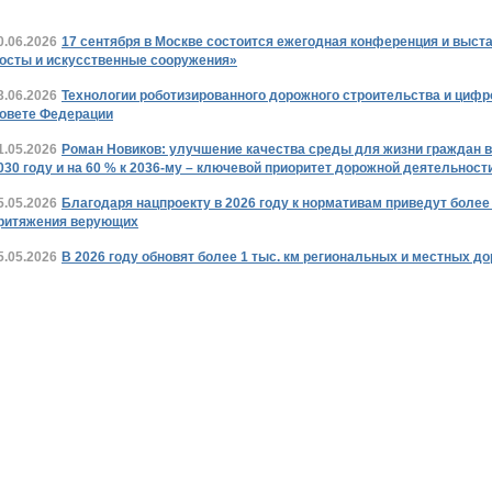
0.06.2026
17 сентября в Москве состоится ежегодная конференция и выст
осты и искусственные сооружения»
3.06.2026
Технологии роботизированного дорожного строительства и циф
овете Федерации
1.05.2026
Роман Новиков: улучшение качества среды для жизни граждан в
030 году и на 60 % к 2036-му – ключевой приоритет дорожной деятельност
5.05.2026
Благодаря нацпроекту в 2026 году к нормативам приведут более 
ритяжения верующих
5.05.2026
В 2026 году обновят более 1 тыс. км региональных и местных д