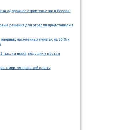
авка «Дорожное строительство в России:
ровые решения для отрасли представили в
 опорных населённых пунктах на 30 % к
и
1 тыс. км дорог, ведущих к местам
орог к местам воинской славы