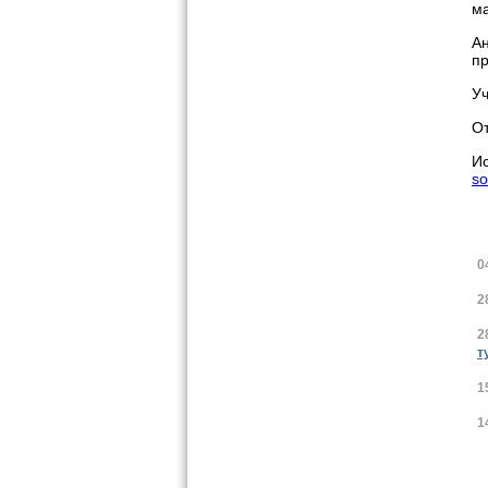
ма
Ан
пр
Уч
От
И
so
0
2
2
т
1
1