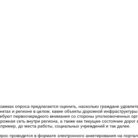
ей
Для пользователей дорог
Специальная информация
Народный фронт приглашает граждан принять участие в опросе о 
обустройстве сопутствующей инфраструктуры
рамках опроса предлагается оценить, насколько граждане удовлет
нктах и регионе в целом, какие объекты дорожной инфраструктур
ебуют первоочередного внимания со стороны уполномоченных орга
рожная сеть внутри региона, а также как текущее состояние дорог
пример, до места работы, социальных учреждений и так далее.
рос проводится в формате электронного анкетирования на порта