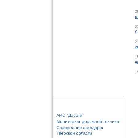
3
м
2
С
2
2
1
п
1
Основные разделы
АИС "Дороги"
Мониторинг дорожной техники
Содержание автодорог
Тверской области