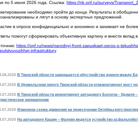
я по 5 июня 2026 года. Ссылка:
https://nk.onf.ru/surveys/Transport_
кетирование необходимо пройти до конца. Результаты в обобщенн
оанализированы и лягут в основу экспертных предложений.
астие в опросе конфиденциально и анонимно и занимает не более
веты помогут сформировать объективную картину и внести вклад в
сточник:
https://onf.ru/news/narodnyj-front-zapuskaet-opros-o-tekushhe
putstvuyushhej-infrastruktury
Новости дорожной отрасли Тверской област
4.08.2026
В Тверской области завершается обустройство дороги между Б
8.07.2026
В Удомельском округе Тверской области отремонтируют мост че
8.07.2026
В Тверской области ремонтируют автодорогу Бологое - Удомля 
уристическое направление
5.07.2026
Изменена схема движения на пересечении Октябрьского проспек
4.07.2026
На автодороге Кашин – Фалево ведется устройство асфальтобе
В стране и в мире