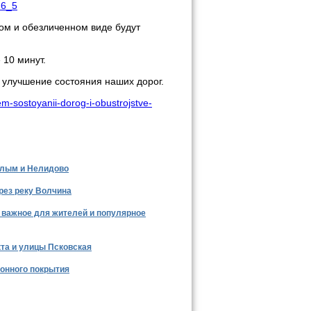
26_5
ом и обезличенном виде будут
 10 минут.
 улучшение состояния наших дорог.
m-sostoyanii-dorog-i-obustrojstve-
и
Все новости >
елым и Нелидово
рез реку Волчина
– важное для жителей и популярное
та и улицы Псковская
тонного покрытия
Все новости >