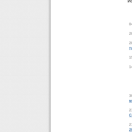
И
0
2
2
т
1
1
3
м
2
С
2
2