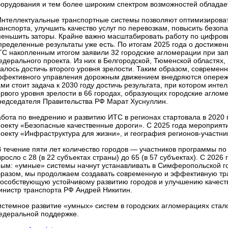
орудования и тем более широким спектром возможностей обладае
Интеллектуальные транспортные системы позволяют оптимизирова
анспорта, улучшить качество услуг по перевозкам, повысить безоп
еньшить заторы. Крайне важно масштабировать работу по цифрови
ределенные результаты уже есть. По итогам 2025 года о достижен
С накопленным итогом заявили 32 городские агломерации при за
дерального проекта. Из них в Белгородской, Тюменской областях,
алось достичь второго уровня зрелости. Таким образом, совреме
ффективного управления дорожным движением внедряются опере
ми стоит задача к 2030 году достичь результата, при котором инт
рвого уровня зрелости в 66 городах, образующих городские агло
едседателя Правительства РФ Марат Хуснуллин.
бота по внедрению и развитию ИТС в регионах стартовала в 2020
оекту «Безопасные качественные дороги». С 2025 года мероприя
оекту «Инфраструктура для жизни», и география регионов-участни
 течение пяти лет количество городов — участников программы п
росло с 28 (в 22 субъектах страны) до 65 (в 57 субъектах). С 2026
ым: «умные» системы начнут устанавливать в Симферопольской г
разом, мы продолжаем создавать современную и эффективную тр
особствующую устойчивому развитию городов и улучшению качест
нистр транспорта РФ Андрей Никитин.
стемное развитие «умных» систем в городских агломерациях ста
едеральной поддержке.