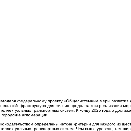
ей
Для пользователей дорог
Специальная информация
Интеллектуальные транспортные системы: итоги 2025 года
лагодаря федеральному проекту «Общесистемные меры развития д
оекта «Инфраструктура для жизни» продолжается реализация мер
теллектуальных транспортных систем. К концу 2025 года о достиж
 городские агломерации.
конодательством определены четкие критерии для каждого из шести 
теллектуальных транспортных систем. Чем выше уровень, тем шир