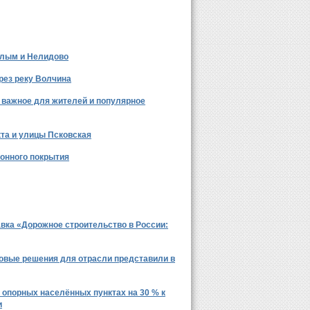
и
Все новости >
елым и Нелидово
рез реку Волчина
– важное для жителей и популярное
та и улицы Псковская
тонного покрытия
Все новости >
авка «Дорожное строительство в России:
ровые решения для отрасли представили в
 опорных населённых пунктах на 30 % к
и