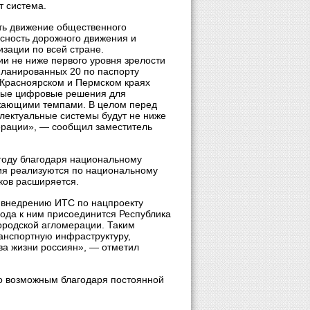
т система.
ть движение общественного
асность дорожного движения и
зации по всей стране.
ии не ниже первого уровня зрелости
планированных 20 по паспорту
 Красноярском и Пермском краях
нные цифровые решения для
жающими темпами. В целом перед
еллектуальные системы будут не ниже
мерации», — сообщил заместитель
 году благодаря национальному
тия реализуются по национальному
ков расширяется.
о внедрению ИТС по нацпроекту
 года к ним присоединится Республика
ородской агломерации. Таким
анспортную инфраструктуру,
ва жизни россиян», ― отметил
ло возможным благодаря постоянной