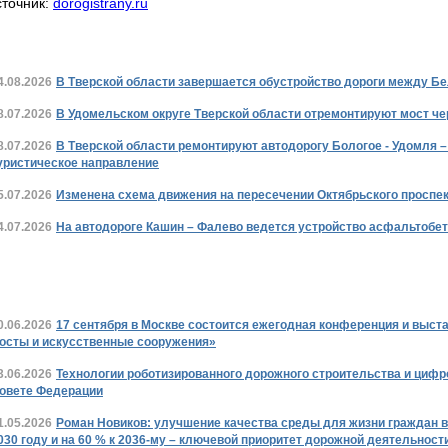
сточник:
dorogistrany.ru
Новости дорожной отрасли Тверской област
4.08.2026
В Тверской области завершается обустройство дороги между Б
8.07.2026
В Удомельском округе Тверской области отремонтируют мост че
8.07.2026
В Тверской области ремонтируют автодорогу Бологое - Удомля 
уристическое направление
5.07.2026
Изменена схема движения на пересечении Октябрьского проспек
4.07.2026
На автодороге Кашин – Фалево ведется устройство асфальтобе
В стране и в мире
0.06.2026
17 сентября в Москве состоится ежегодная конференция и выст
осты и искусственные сооружения»
3.06.2026
Технологии роботизированного дорожного строительства и циф
овете Федерации
1.05.2026
Роман Новиков: улучшение качества среды для жизни граждан в
030 году и на 60 % к 2036-му – ключевой приоритет дорожной деятельност