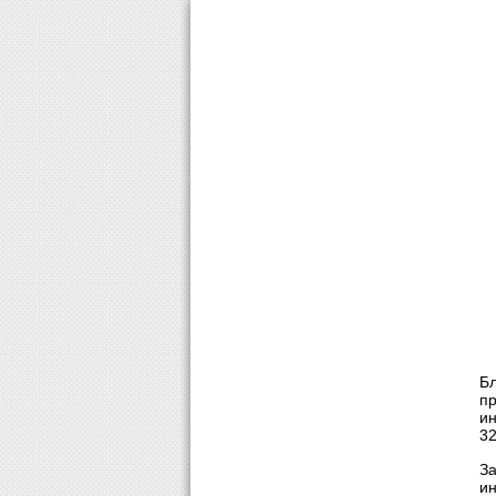
ГКУ «Дирекция ТДФ»
Служба новост
Б
пр
ин
32
За
ин