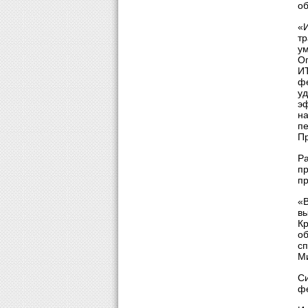
об
«
тр
ум
Оп
ИТ
фе
уд
э
на
пе
Пр
Ра
пр
пр
«В
вы
Кр
об
сп
Ми
Си
ф